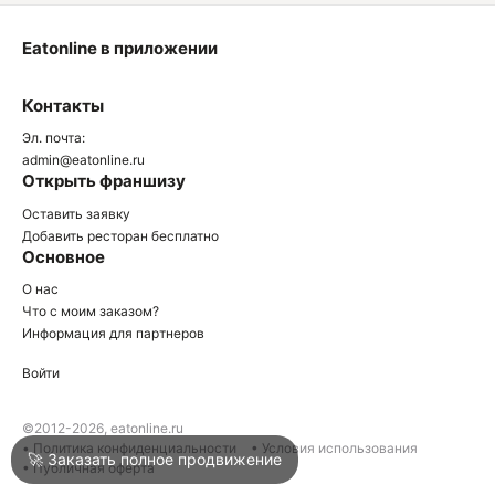
Eatonline в приложении
О
Контакты
О
Эл. почта:
admin@eatonline.ru
Открыть франшизу
Оставить заявку
Добавить ресторан бесплатно
Основное
Войти
О нас
Что с моим заказом?
Информация для партнеров
Город
Нижний Тагил
Войти
Написать в техподдержку
©2012-2026, eatonline.ru
• Политика конфиденциальности
• Условия использования
🚀 Заказать полное продвижение
• Публичная оферта