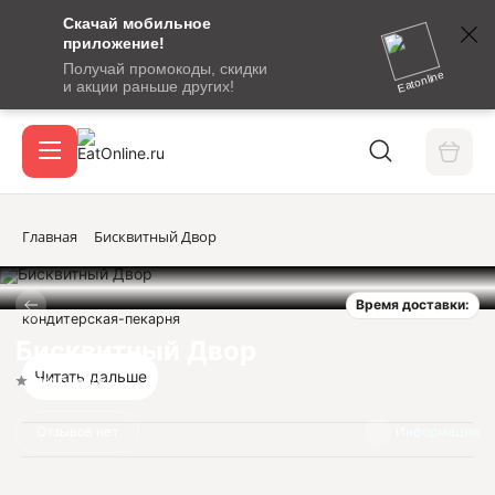
Скачай мобильное
номер
приложение!
SMS-
Получай промокоды, скидки
сообщение
Eatonline
и акции раньше других!
с
Акции
кодом
подтверждения
О сервисе
Главная
Бисквитный Двор
Время доставки:
Откры
кондитерская-пекарня
Вход / регистрация
Бисквитный Двор
Читать дальше
Нет оценок
Отзывов нет
Информация